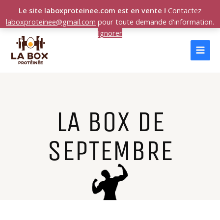
Le site laboxproteinee.com est en vente !
Contactez
laboxproteinee@gmail.com
pour toute demande d'information.
Aller
Ignorer
MAI
au
MEN
contenu
LA BOX DE
SEPTEMBRE